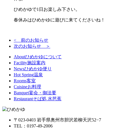
ひめかゆで1日お楽しみ下さい。
春休みはひめかゆに遊びに来てくださいね！
< 前のお知らせ
次のお知らせ ＞
About
ひめかゆについて
Facility
施設案内
News
ひめかゆ便り
Hot Spring
温泉
Rooms
客室
Cuisine
お料理
Banquet
宴会・御法要
Restaurant
そば処 水芭蕉
〒023-0403 岩手県奥州市胆沢若柳天沢52−7
TEL：0197-49-2006