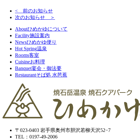
< 前のお知らせ
次のお知らせ ＞
About
ひめかゆについて
Facility
施設案内
News
ひめかゆ便り
Hot Spring
温泉
Rooms
客室
Cuisine
お料理
Banquet
宴会・御法要
Restaurant
そば処 水芭蕉
〒023-0403 岩手県奥州市胆沢若柳天沢52−7
TEL：0197-49-2006