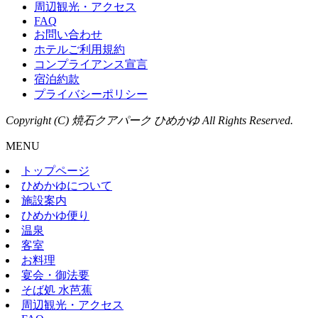
周辺観光・アクセス
FAQ
お問い合わせ
ホテルご利用規約
コンプライアンス宣言
宿泊約款
プライバシーポリシー
Copyright (C) 焼石クアパーク ひめかゆ All Rights Reserved.
MENU
トップページ
ひめかゆについて
施設案内
ひめかゆ便り
温泉
客室
お料理
宴会・御法要
そば処 水芭蕉
周辺観光・アクセス